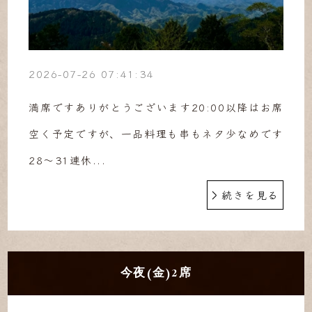
2026-07-26 07:41:34
満席ですありがとうございます20:00以降はお席
空く予定ですが、一品料理も串もネタ少なめです
28〜31連休...
続きを見る
今夜(金)2席