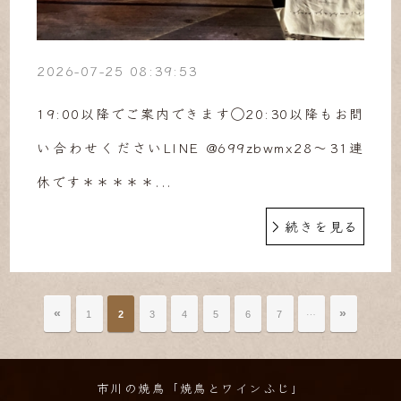
2026-07-25 08:39:53
19:00以降でご案内できます◯20:30以降もお問
い合わせくださいLINE @699zbwmx28〜31連
休です＊＊＊＊＊...
続きを見る
«
…
»
1
2
3
4
5
6
7
市川の焼鳥「焼鳥とワインふじ」