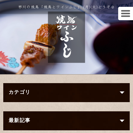
市川の焼鳥「焼鳥とワインふじ」 (月)(火)どうぞ☺︎
カテゴリ
最新記事