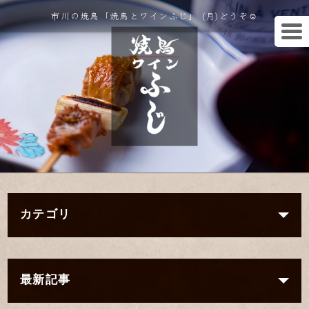
市川の焼鳥「焼鳥とワインふじ」 (月)どうぞ☺︎
カテゴリ
最新記事