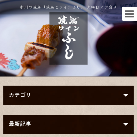
市川の焼鳥「焼鳥とワインふじ」 大晦日アテ盛り
カテゴリ
最新記事