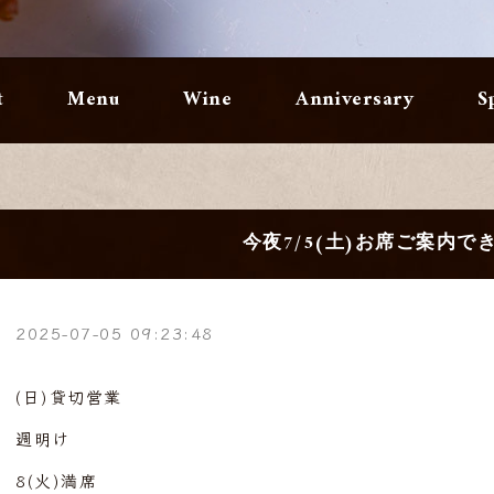
t
Menu
Wine
Anniversary
S
今夜7/5(土)お席ご案内で
2025-07-05 09:23:48
(日)貸切営業
週明け
8(火)満席