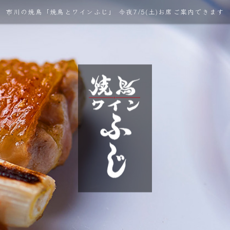
市川の焼鳥「焼鳥とワインふじ」 今夜7/5(土)お席ご案内できます