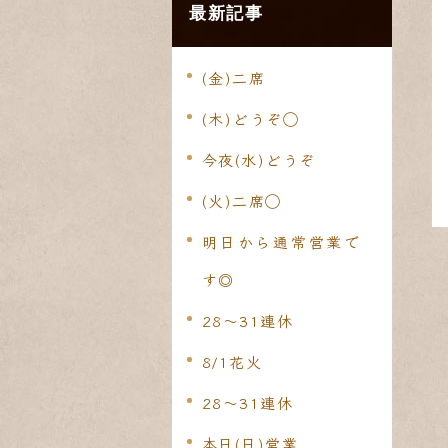
最新記事
(金)二席
(木)どうぞ◯
今夜(水)どうぞ
(火)二席◯
明日から通常営業で
す◎
28〜31連休
8/1花火
28〜31連休
本日(日)営業